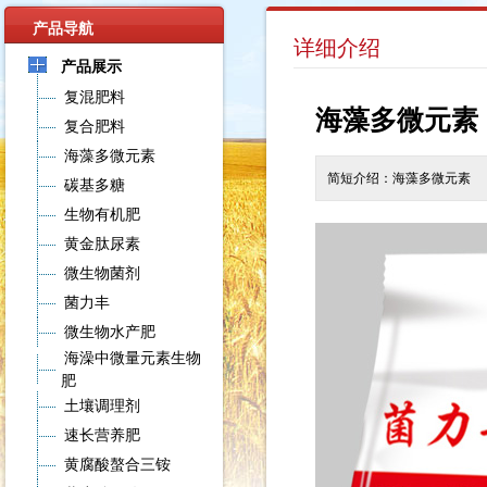
产品导航
详细介绍
产品展示
复混肥料
海藻多微元素
复合肥料
海藻多微元素
简短介绍：海藻多微元素
碳基多糖
生物有机肥
黄金肽尿素
微生物菌剂
菌力丰
微生物水产肥
海澡中微量元素生物
肥
土壤调理剂
速长营养肥
黄腐酸螯合三铵