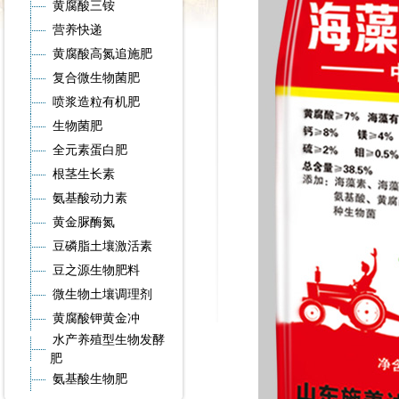
黄腐酸三铵
营养快递
黄腐酸高氮追施肥
复合微生物菌肥
喷浆造粒有机肥
生物菌肥
全元素蛋白肥
根茎生长素
氨基酸动力素
黄金脲酶氮
豆磷脂土壤激活素
豆之源生物肥料
微生物土壤调理剂
黄腐酸钾黄金冲
水产养殖型生物发酵
肥
氨基酸生物肥