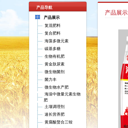
产品导航
产品展示
产品展示
复混肥料
复合肥料
海藻多微元素
碳基多糖
生物有机肥
黄金肽尿素
微生物菌剂
菌力丰
微生物水产肥
海澡中微量元素生物
肥
土壤调理剂
速长营养肥
黄腐酸螯合三铵